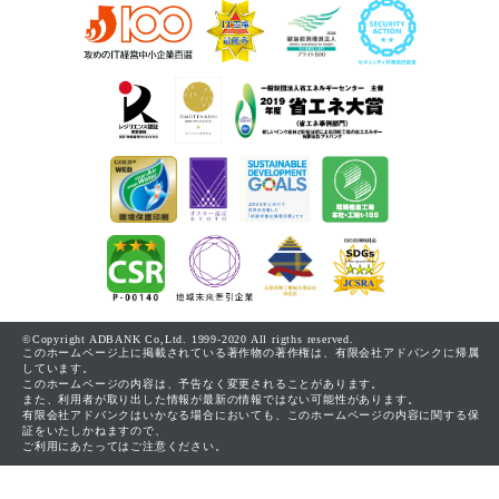
©Copyright ADBANK Co,Ltd. 1999-2020 All rigths reserved.
このホームページ上に掲載されている著作物の著作権は、有限会社アドバンクに帰属
しています。
このホームページの内容は、予告なく変更されることがあります。
また、利用者が取り出した情報が最新の情報ではない可能性があります。
有限会社アドバンクはいかなる場合においても、このホームページの内容に関する保
証をいたしかねますので、
ご利用にあたってはご注意ください。