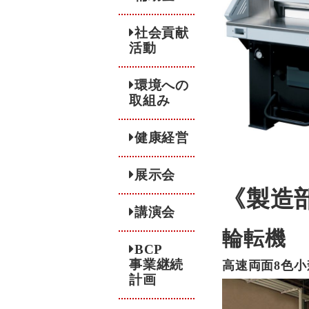
社会貢献
活動
環境への
取組み
健康経営
展示会
《製造
講演会
輪転機
BCP
事業継続
高速両面8色小
計画