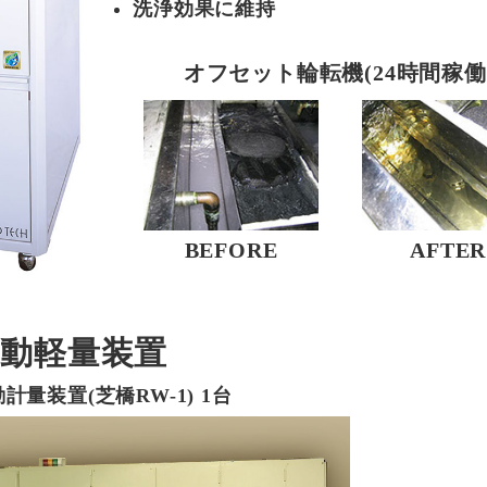
洗浄効果に維持
オフセット輪転機(24時間稼働
BEFORE
AFTER
動軽量装置
量装置(芝橋RW-1) 1台