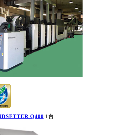
DSETTER Q400
1台