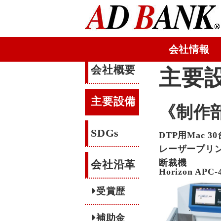
会社情報
会社概要
主要
主要設備
《制作
SDGs
DTP用Mac 30
レーザープリン
断裁機
会社沿革
Horizon APC-
受賞歴
補助金