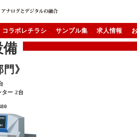
コラボレチラシ
サンプル集
求人情報
設備
部門》
台
ター 2台
480