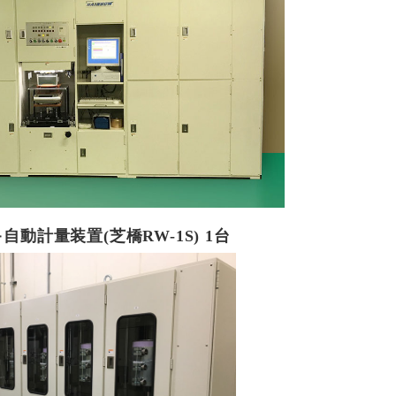
キ自動計量装置(芝橋RW-1S) 1台