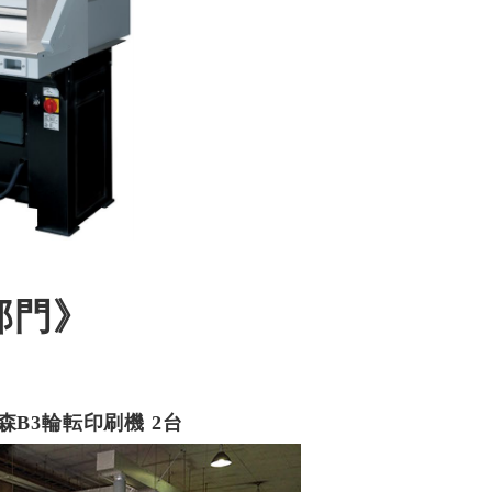
部門》
森B3輪転印刷機 2台