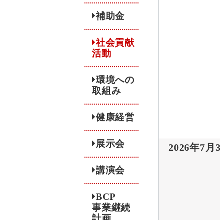
補助金
社会貢献
活動
環境への
取組み
健康経営
展示会
2026年7月
講演会
BCP
事業継続
計画