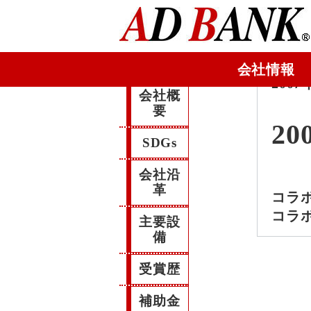
会社情報
2007
会社概
要
20
SDGs
会社沿
革
コラ
コラ
主要設
備
受賞歴
補助金