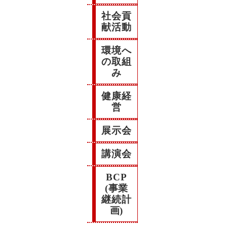
社会貢
献活動
環境へ
の取組
み
健康経
営
展示会
講演会
BCP
(事業
継続計
画)