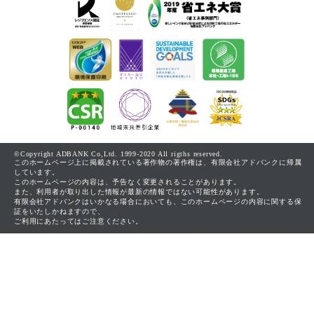
©Copyright ADBANK Co,Ltd. 1999-2020 All rigths reserved.
このホームページ上に掲載されている著作物の著作権は、有限会社アドバンクに帰属
しています。
このホームページの内容は、予告なく変更されることがあります。
また、利用者が取り出した情報が最新の情報ではない可能性があります。
有限会社アドバンクはいかなる場合においても、このホームページの内容に関する保
証をいたしかねますので、
ご利用にあたってはご注意ください。