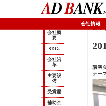
会社情報
2018
会社概
要
20
SDGs
会社沿
革
講演会
テー
主要設
備
受賞歴
補助金