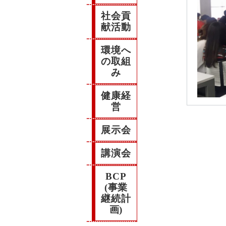
社会貢
献活動
環境へ
の取組
み
健康経
営
展示会
講演会
BCP
(事業
継続計
画)