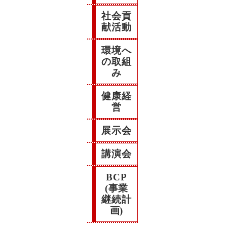
社会貢
献活動
環境へ
の取組
み
健康経
営
展示会
講演会
BCP
(事業
継続計
画)