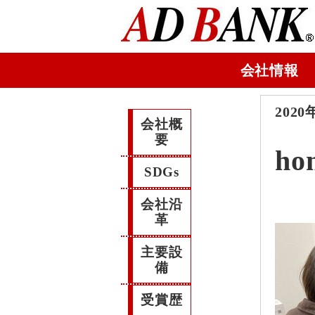
会社情報
2020
会社概
要
ho
SDGs
会社沿
革
主要設
備
受賞歴