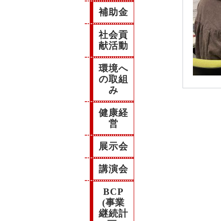
補助金
社会貢
献活動
環境へ
の取組
み
健康経
営
展示会
講演会
BCP
(事業
継続計