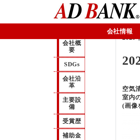
会社情報
2020
会社概
要
20
SDGs
会社沿
革
空気清
室内
主要設
(画
備
受賞歴
補助金