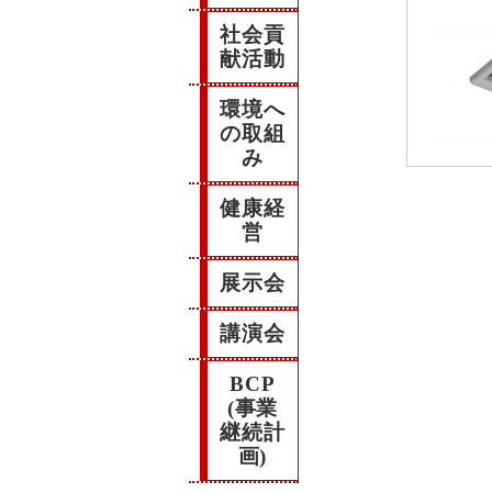
社会貢
献活動
環境へ
の取組
み
健康経
営
展示会
講演会
BCP
(事業
継続計
画)