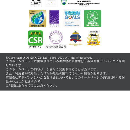
©Copyright ADBANK Co,Ltd. 1999-2020 All rigths reserved.
このホームページ上に掲載されている著作物の著作権は、有限会社アドバンクに帰属
しています。
このホームページの内容は、予告なく変更されることがあります。
また、利用者が取り出した情報が最新の情報ではない可能性があります。
有限会社アドバンクはいかなる場合においても、このホームページの内容に関する保
証をいたしかねますので、
ご利用にあたってはご注意ください。