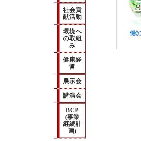
社会貢
献活動
環境へ
の取組
み
健康経
営
展示会
講演会
BCP
(事業
継続計
画)